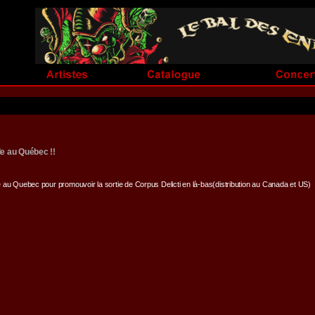
lle au Québec !!
e au Quebec pour promouvoir la sortie de Corpus Delicti en là-bas(distribution au Canada et US)