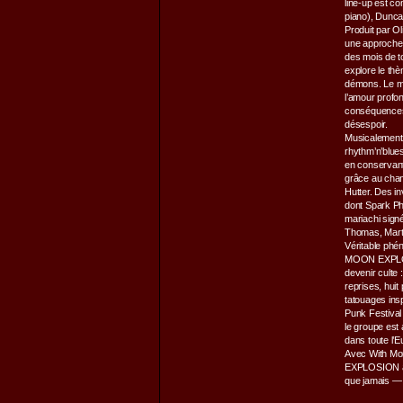
line-up est co
piano), Duncan
Produit par O
une approche 
des mois de tou
explore le thè
démons. Le mo
l’amour profon
conséquences 
désespoir.
Musicalement, 
rhythm’n’blues
en conservant
grâce au chan
Hutter. Des in
dont Spark Ph
mariachi signé
Thomas, Marti
Véritable phé
MOON EXPLOS
devenir culte 
reprises, hui
tatouages insp
Punk Festiva
le groupe est
dans toute l’E
Avec With M
EXPLOSION appa
que jamais —