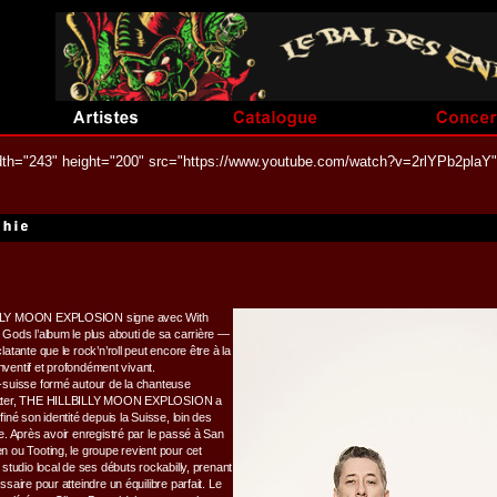
dth="243" height="200" src="https://www.youtube.com/watch?v=2rlYPb2plaY" 
LY MOON EXPLOSION signe avec With
Gods l’album le plus abouti de sa carrière —
atante que le rock’n’roll peut encore être à la
 inventif et profondément vivant.
suisse formé autour de la chanteuse
tter, THE HILLBILLY MOON EXPLOSION a
iné son identité depuis la Suisse, loin des
e. Après avoir enregistré par le passé à San
 ou Tooting, le groupe revient pour cet
studio local de ses débuts rockabilly, prenant
saire pour atteindre un équilibre parfait. Le