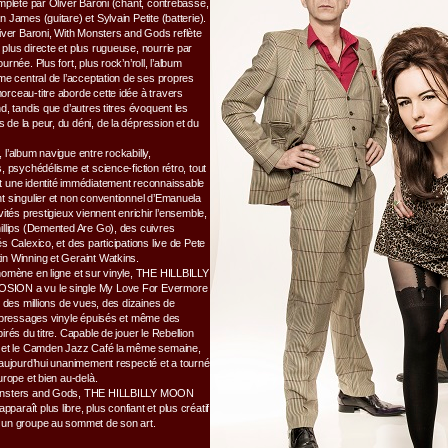
mplété par Oliver Baroni (chant, contrebasse,
 James (guitare) et Sylvain Petite (batterie).
liver Baroni, With Monsters and Gods reflète
plus directe et plus rugueuse, nourrie par
rnée. Plus fort, plus rock’n’roll, l’album
me central de l’acceptation de ses propres
rceau-titre aborde cette idée à travers
d, tandis que d’autres titres évoquent les
de la peur, du déni, de la dépression et du
l’album navigue entre rockabilly,
, psychédélisme et science-fiction rétro, tout
 une identité immédiatement reconnaissable
t singulier et non conventionnel d’Emanuela
vités prestigieux viennent enrichir l’ensemble,
illips (Demented Are Go), des cuivres
s Calexico, et des participations live de Pete
n Winning et Geraint Watkins.
nomène en ligne et sur vinyle, THE HILLBILLY
ION a vu le single My Love For Evermore
: des millions de vues, des dizaines de
t pressages vinyle épuisés et même des
irés du titre. Capable de jouer le Rebellion
l et le Camden Jazz Café la même semaine,
 aujourd’hui unanimement respecté et a tourné
urope et bien au-delà.
onsters and Gods, THE HILLBILLY MOON
raît plus libre, plus confiant et plus créatif
 un groupe au sommet de son art.