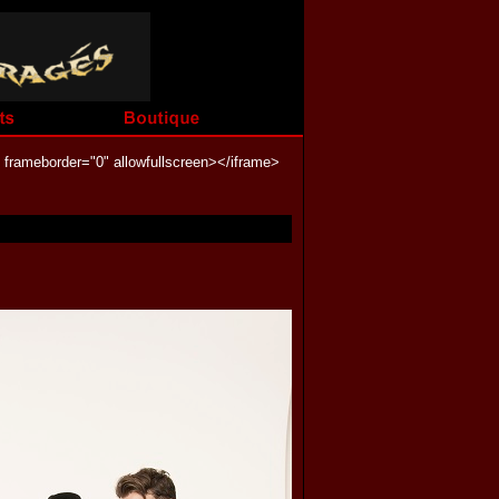
frameborder="0" allowfullscreen></iframe>