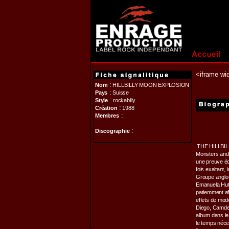
<iframe wi
:
Nom
HILLBILLY MOON EXPLOSION
:
Pays
Suisse
:
Style
rockabilly
:
Création
1988
:
Membres
:
Discographie
THE HILLBIL
Monsters and 
une preuve écl
fois exaltant,
Groupe anglo-
Emanuela Hu
patiemment aff
effets de mod
Diego, Camden
album dans le 
le temps néces