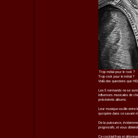
Trop métal pour le rock ?
Trop rock pour le métal ?
Voilà des questions que H
Les 5 normands ne se sont j
influences musicales de cha
précédents albums.
Leur musique oscille entre le
qui opère dans ce savant m
De la puissance, évidemment
progressifs, et vous obti
Ce cocktail frais et détonn