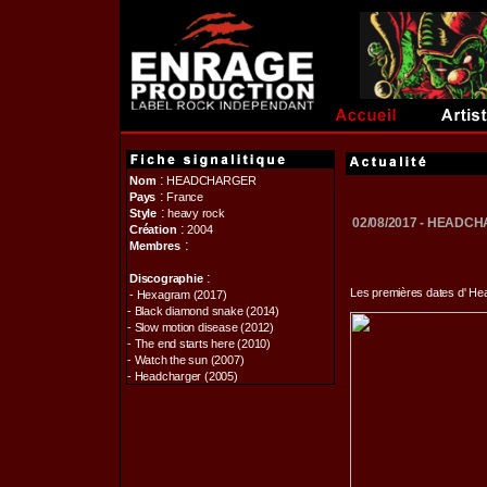
:
Nom
HEADCHARGER
:
Pays
France
:
Style
heavy rock
02/08/2017 - HEAD
:
Création
2004
:
Membres
:
Discographie
Les premières dates d' H
- Hexagram (2017)
- Black diamond snake (2014)
- Slow motion disease (2012)
- The end starts here (2010)
- Watch the sun (2007)
- Headcharger (2005)